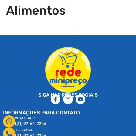
Alimentos
SIGA NAS REDES SOCIAIS
INFORMAÇÕES PARA CONTATO
WHATSAPP
(31) 97164-7226
TELEFONE
(31) 97164-7226