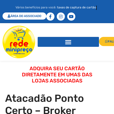
Vários benefícios para você:
taxas de captura de cartão
ÁREA DO ASSOCIADO
FAL
ADQUIRA SEU CARTÃO
DIRETAMENTE EM UMAS DAS
LOJAS ASSOCIADAS
Atacadão Ponto
Certo – Broker