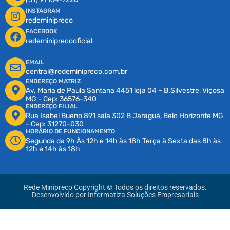
INSTAGRAM
redeminipreco
FACEBOOK
redeminiprecooficial
EMAIL
central@redeminipreco.com.br
ENDEREÇO MATRIZ
Av. Maria de Paula Santana 4451 loja 04 – B.Silvestre, Viçosa
MG - Cep: 36576-340
ENDEREÇO FILIAL
Rua Isabel Bueno 891 sala 302 B Jaraguá, Belo Horizonte MG
- Cep: 31270-030
HORÁRIO DE FUNCIONAMENTO
Segunda da 9h Às 12h e 14h às 18h Terça à Sexta das 8h às
12h e 14h às 18h
Rede Minipreço Copyright © Todos os direitos reservados.
Desenvolvido por
Informatiza Soluções Empresariais