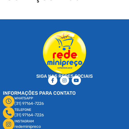
SIGA NAS REDES SOCIAIS
INFORMAÇÕES PARA CONTATO
WHATSAPP
(31) 97164-7226
TELEFONE
(31) 97164-7226
INSTAGRAM
redeminipreco