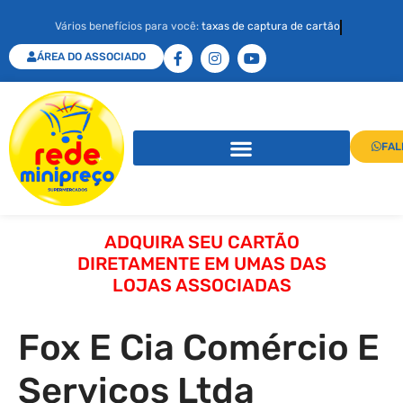
Vários benefícios para você:
taxas de captura de cartão
ÁREA DO ASSOCIADO
FAL
ADQUIRA SEU CARTÃO
DIRETAMENTE EM UMAS DAS
LOJAS ASSOCIADAS
Fox E Cia Comércio E
Serviços Ltda