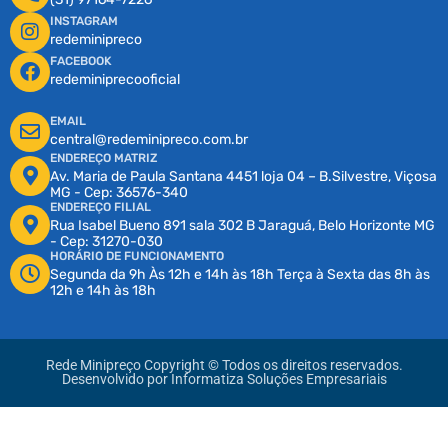
INSTAGRAM
redeminipreco
FACEBOOK
redeminiprecooficial
EMAIL
central@redeminipreco.com.br
ENDEREÇO MATRIZ
Av. Maria de Paula Santana 4451 loja 04 – B.Silvestre, Viçosa
MG - Cep: 36576-340
ENDEREÇO FILIAL
Rua Isabel Bueno 891 sala 302 B Jaraguá, Belo Horizonte MG
- Cep: 31270-030
HORÁRIO DE FUNCIONAMENTO
Segunda da 9h Às 12h e 14h às 18h Terça à Sexta das 8h às
12h e 14h às 18h
Rede Minipreço Copyright © Todos os direitos reservados.
Desenvolvido por
Informatiza Soluções Empresariais