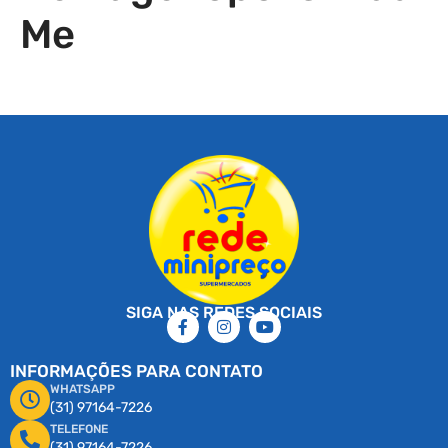
Me
SIGA NAS REDES SOCIAIS
INFORMAÇÕES PARA CONTATO
WHATSAPP
(31) 97164-7226
TELEFONE
(31) 97164-7226