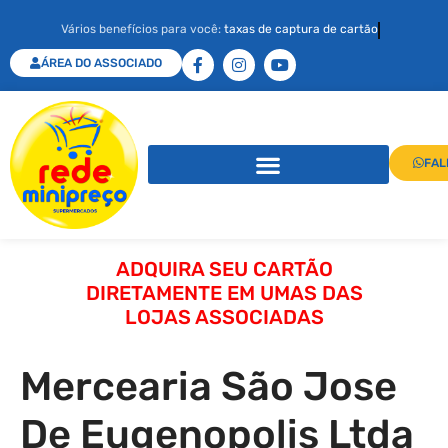
Vários benefícios para você:
taxas de captura de cartão
ÁREA DO ASSOCIADO
FAL
ADQUIRA SEU CARTÃO
DIRETAMENTE EM UMAS DAS
LOJAS ASSOCIADAS
Mercearia São Jose
De Eugenopolis Ltda