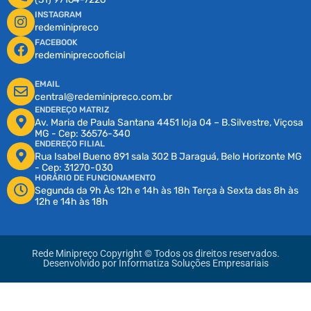
INSTAGRAM
redeminipreco
FACEBOOK
redeminiprecooficial
EMAIL
central@redeminipreco.com.br
ENDEREÇO MATRIZ
Av. Maria de Paula Santana 4451 loja 04 – B.Silvestre, Viçosa
MG - Cep: 36576-340
ENDEREÇO FILIAL
Rua Isabel Bueno 891 sala 302 B Jaraguá, Belo Horizonte MG
- Cep: 31270-030
HORÁRIO DE FUNCIONAMENTO
Segunda da 9h Às 12h e 14h às 18h Terça à Sexta das 8h às
12h e 14h às 18h
Rede Minipreço Copyright © Todos os direitos reservados.
Desenvolvido por
Informatiza Soluções Empresariais