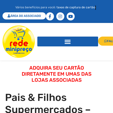
Vários benefícios para você:
taxas de captura de cartão
ÁREA DO ASSOCIADO
FAL
ADQUIRA SEU CARTÃO
DIRETAMENTE EM UMAS DAS
LOJAS ASSOCIADAS
Pais & Filhos
Supermercados –