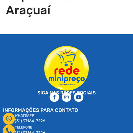
Araçuaí
SIGA NAS REDES SOCIAIS
INFORMAÇÕES PARA CONTATO
WHATSAPP
(31) 97164-7226
TELEFONE
(31) 97164-7226