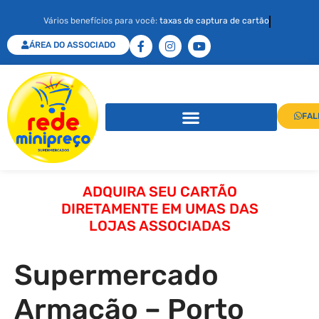
Vários benefícios para você:
taxas de captura de cartão
ÁREA DO ASSOCIADO
FAL
ADQUIRA SEU CARTÃO
DIRETAMENTE EM UMAS DAS
LOJAS ASSOCIADAS
Supermercado
Armação – Porto