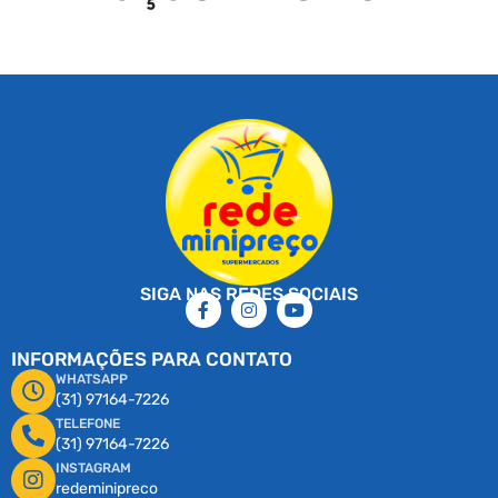
SIGA NAS REDES SOCIAIS
INFORMAÇÕES PARA CONTATO
WHATSAPP
(31) 97164-7226
TELEFONE
(31) 97164-7226
INSTAGRAM
redeminipreco