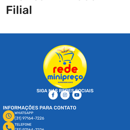
Filial
SIGA NAS REDES SOCIAIS
INFORMAÇÕES PARA CONTATO
WHATSAPP
(31) 97164-7226
TELEFONE
(31) 97164-7226