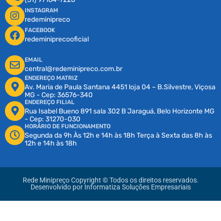
INSTAGRAM
redeminipreco
FACEBOOK
redeminiprecooficial
EMAIL
central@redeminipreco.com.br
ENDEREÇO MATRIZ
Av. Maria de Paula Santana 4451 loja 04 – B.Silvestre, Viçosa
MG - Cep: 36576-340
ENDEREÇO FILIAL
Rua Isabel Bueno 891 sala 302 B Jaraguá, Belo Horizonte MG
- Cep: 31270-030
HORÁRIO DE FUNCIONAMENTO
Segunda da 9h Às 12h e 14h às 18h Terça à Sexta das 8h às
12h e 14h às 18h
Rede Minipreço Copyright © Todos os direitos reservados.
Desenvolvido por
Informatiza Soluções Empresariais