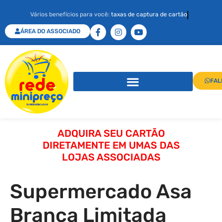
Vários benefícios para você:
taxas de captura de cartão
ÁREA DO ASSOCIADO
FAL
ADQUIRA SEU CARTÃO
DIRETAMENTE EM UMAS DAS
LOJAS ASSOCIADAS
Supermercado Asa
Branca Limitada