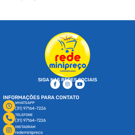
SIGA NAS REDES SOCIAIS
INFORMAÇÕES PARA CONTATO
WHATSAPP
(31) 97164-7226
TELEFONE
(31) 97164-7226
INSTAGRAM
redeminipreco