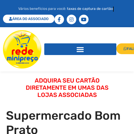
Vários benefícios para você:
taxas de captura de cartão
ÁREA DO ASSOCIADO
FAL
ADQUIRA SEU CARTÃO
DIRETAMENTE EM UMAS DAS
LOJAS ASSOCIADAS
Supermercado Bom
Prato