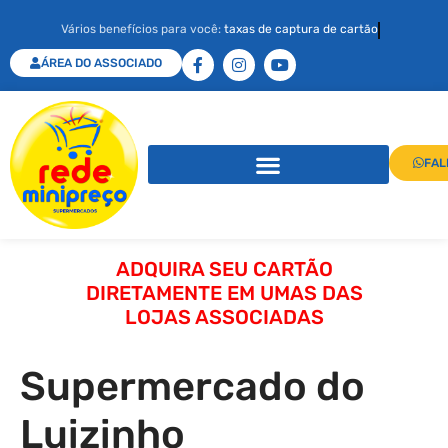
Vários benefícios para você:
taxas de captura de cartão
ÁREA DO ASSOCIADO
FAL
ADQUIRA SEU CARTÃO
DIRETAMENTE EM UMAS DAS
LOJAS ASSOCIADAS
Supermercado do
Luizinho