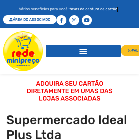
Vários benefícios para você:
taxas de captura de cartão
ÁREA DO ASSOCIADO
FAL
ADQUIRA SEU CARTÃO
DIRETAMENTE EM UMAS DAS
LOJAS ASSOCIADAS
Supermercado Ideal
Plus Ltda