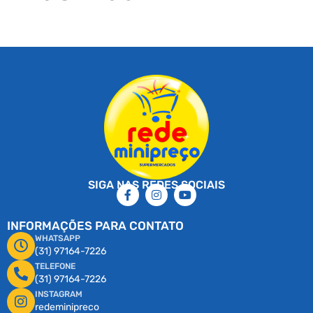
SIGA NAS REDES SOCIAIS
INFORMAÇÕES PARA CONTATO
WHATSAPP
(31) 97164-7226
TELEFONE
(31) 97164-7226
INSTAGRAM
redeminipreco