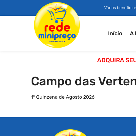
Vários benefício
Início
A Rede
Associe-se
Lo
Início
A 
ADQUIRA SE
Campo das Verte
1ª Quinzena de Agosto 2026