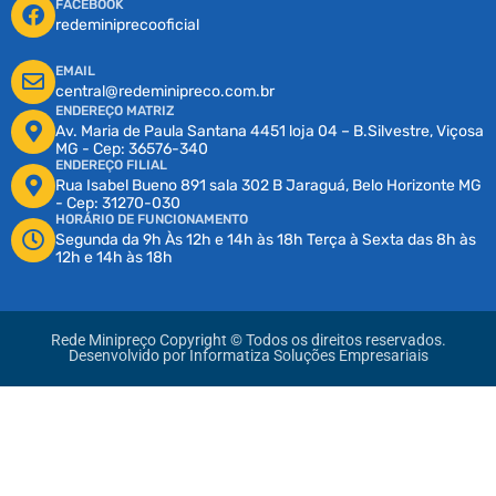
FACEBOOK
redeminiprecooficial
EMAIL
central@redeminipreco.com.br
ENDEREÇO MATRIZ
Av. Maria de Paula Santana 4451 loja 04 – B.Silvestre, Viçosa
MG - Cep: 36576-340
ENDEREÇO FILIAL
Rua Isabel Bueno 891 sala 302 B Jaraguá, Belo Horizonte MG
- Cep: 31270-030
HORÁRIO DE FUNCIONAMENTO
Segunda da 9h Às 12h e 14h às 18h Terça à Sexta das 8h às
12h e 14h às 18h
Rede Minipreço Copyright © Todos os direitos reservados.
Desenvolvido por
Informatiza Soluções Empresariais