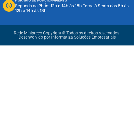
HORÁRIO DE FUNCIONAMENTO
Segunda da 9h Às 12h e 14h às 18h Terça à Sexta das 8h às
12h e 14h às 18h
Rede Minipreço Copyright © Todos os direitos reservados.
Desenvolvido por
Informatiza Soluções Empresariais