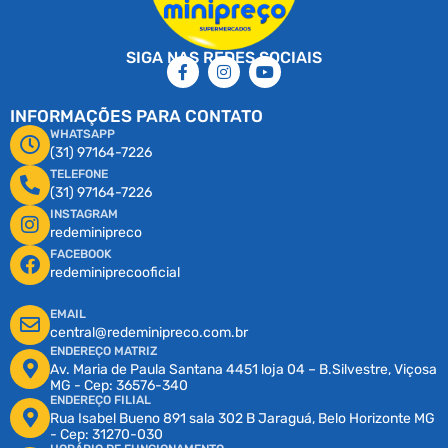
SIGA NAS REDES SOCIAIS
INFORMAÇÕES PARA CONTATO
WHATSAPP
(31) 97164-7226
TELEFONE
(31) 97164-7226
INSTAGRAM
redeminipreco
FACEBOOK
redeminiprecooficial
EMAIL
central@redeminipreco.com.br
ENDEREÇO MATRIZ
Av. Maria de Paula Santana 4451 loja 04 – B.Silvestre, Viçosa
MG - Cep: 36576-340
ENDEREÇO FILIAL
Rua Isabel Bueno 891 sala 302 B Jaraguá, Belo Horizonte MG
- Cep: 31270-030