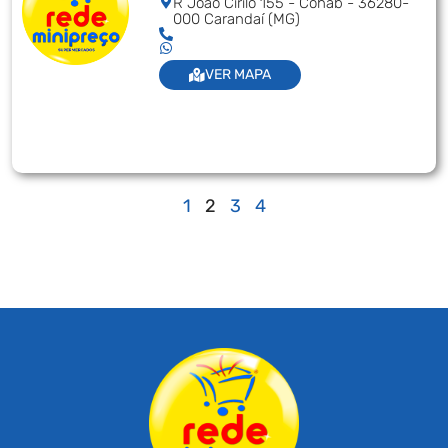
R Joao Cirilo 155 - Cohab - 36280-
000 Carandaí (MG)
VER MAPA
1
2
3
4